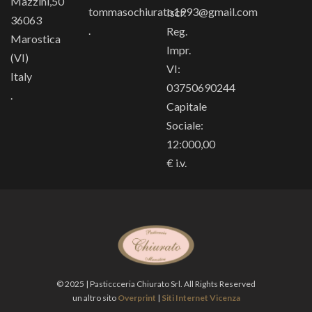
Mazzini,50
tommasochiurato1993@gmail.com
Iscr.
36063
.
Reg.
Marostica
Impr.
(VI)
VI:
Italy
03750690244
.
Capitale
Sociale:
12:000,00
€ i.v.
© 2025 | Pasticcceria Chiurato Srl. All Rights Reserved
un altro sito
Overprint
|
Siti Internet Vicenza